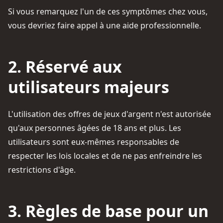
Si vous remarquez l'un de ces symptômes chez vous,
vous devriez faire appel à une aide professionnelle.
2. Réservé aux
utilisateurs majeurs
L'utilisation des offres de jeux d'argent n'est autorisée
qu'aux personnes âgées de 18 ans et plus. Les
utilisateurs sont eux-mêmes responsables de
respecter les lois locales et de ne pas enfreindre les
restrictions d'âge.
3. Règles de base pour un