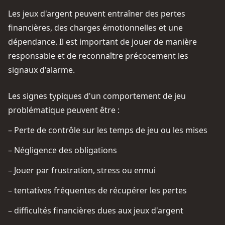
Les jeux d'argent peuvent entraîner des pertes
financières, des charges émotionnelles et une
dépendance. Il est important de jouer de manière
responsable et de reconnaître précocement les
signaux d'alarme.
Les signes typiques d'un comportement de jeu
problématique peuvent être :
– Perte de contrôle sur les temps de jeu ou les mises
– Négligence des obligations
– Jouer par frustration, stress ou ennui
– tentatives fréquentes de récupérer les pertes
– difficultés financières dues aux jeux d'argent