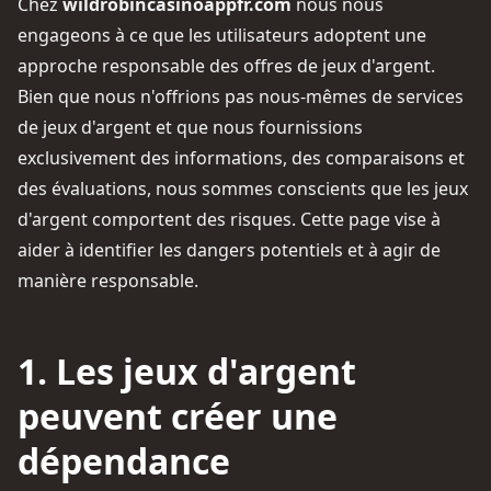
Chez
wildrobincasinoappfr.com
nous nous
engageons à ce que les utilisateurs adoptent une
approche responsable des offres de jeux d'argent.
Bien que nous n'offrions pas nous-mêmes de services
de jeux d'argent et que nous fournissions
exclusivement des informations, des comparaisons et
des évaluations, nous sommes conscients que les jeux
d'argent comportent des risques. Cette page vise à
aider à identifier les dangers potentiels et à agir de
manière responsable.
1. Les jeux d'argent
peuvent créer une
dépendance