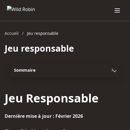
Accueil
/
Jeu responsable
Jeu responsable
Sommaire
7
Jeu Responsable
Dernière mise à jour : Février 2026