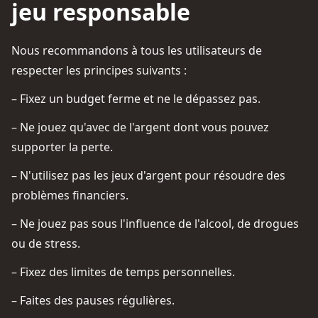
jeu responsable
Nous recommandons à tous les utilisateurs de
respecter les principes suivants :
– Fixez un budget ferme et ne le dépassez pas.
– Ne jouez qu'avec de l'argent dont vous pouvez
supporter la perte.
– N'utilisez pas les jeux d'argent pour résoudre des
problèmes financiers.
– Ne jouez pas sous l'influence de l'alcool, de drogues
ou de stress.
– Fixez des limites de temps personnelles.
– Faites des pauses régulières.