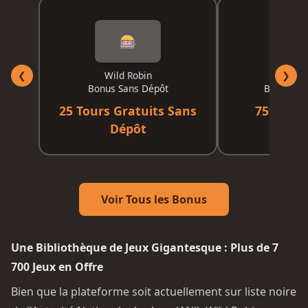
🎰

Wild Robin
Wild 
❮
❯
Bonus Sans Dépôt
Bonus 2è
25 Tours Gratuits Sans
75% jusq
Dépôt
Voir Tous les Bonus
Une Bibliothèque de Jeux Gigantesque : Plus de 7
700 Jeux en Offre
Bien que la plateforme soit actuellement sur liste noire