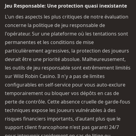
Jeu Responsable: Une protection quasi inexistante
L'un des aspects les plus critiques de notre évaluation
concerne la politique de jeu responsable de
l'opérateur. Sur une plateforme où les tentations sont
permanentes et les conditions de mise
particulièrement agressives, la protection des joueurs
devrait être une priorité absolue. Malheureusement,
les outils de jeu responsable sont extrêmement limités
sur Wild Robin Casino. Il n'y a pas de limites
configurables en self-service pour vous auto-exclure
temporairement ou bloquer vos dépôts en cas de
perte de contrôle. Cette absence cruelle de garde-fous
techniques expose les joueurs vulnérables à des
risques financiers importants, d'autant plus que le
support client francophone n'est pas garanti 24/7
pour intervenir rapidement en cas de litige ou