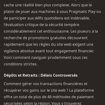
cache une réalité bien plus complexe. Alors que le
plaisir de jouer aux machines à sous Pragmatic Play ou
de participer aux défis quotidiens est indéniable,
l'évaluation critique de la sécurité tempère
considérablement cet enthousiasme. Les joueurs à la
recherche de promotions gratuites découvrent
rapidement que les règles du site web exigent une
vigilance absolue avant tout engagement financier.
Voici comment naviguer prudemment sous ces
conditions strictes.
Dépôts et Retraits : Délais Controversés
Comment gérer vos transactions financières et
récupérer vos gains sur le site web ? La plateforme
offre un total de plus de 46 méthodes de paiement
sécurisées selon la région. Vous y trouverez