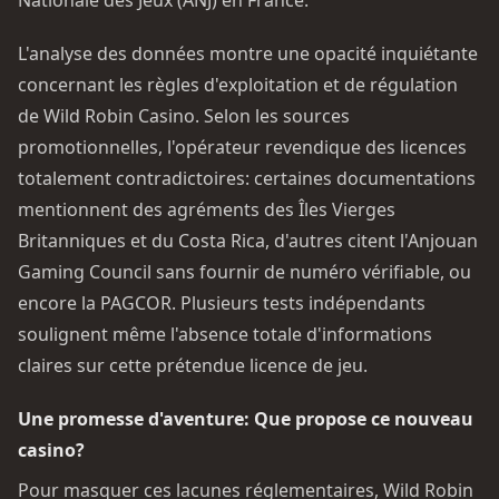
Nationale des Jeux (ANJ) en France.
L'analyse des données montre une opacité inquiétante
concernant les règles d'exploitation et de régulation
de Wild Robin Casino. Selon les sources
promotionnelles, l'opérateur revendique des licences
totalement contradictoires: certaines documentations
mentionnent des agréments des Îles Vierges
Britanniques et du Costa Rica, d'autres citent l'Anjouan
Gaming Council sans fournir de numéro vérifiable, ou
encore la PAGCOR. Plusieurs tests indépendants
soulignent même l'absence totale d'informations
claires sur cette prétendue licence de jeu.
Une promesse d'aventure: Que propose ce nouveau
casino?
Pour masquer ces lacunes réglementaires, Wild Robin