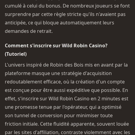
cumulé à celui du bonus. De nombreux joueurs se font
surprendre par cette règle stricte qu'ils n'avaient pas
anticipée, ce qui bloque automatiquement leurs
demandes de retrait.
Comment s'inscrire sur Wild Robin Casino?
(Tutoriel)
L'univers inspiré de Robin des Bois mis en avant par la
plateforme masque une stratégie d'acquisition
redoutablement efficace, où la création d'un compte
est conçue pour être aussi expéditive que possible. En
effet, s'inscrire sur Wild Robin Casino en 2 minutes est
une promesse tenue par l'opérateur, qui a optimisé
son tunnel de conversion pour minimiser toute
friction initiale. Cette fluidité apparente, souvent louée
par les sites d'affiliation, contraste violemment avec les