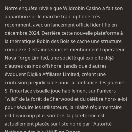
Notre enquête révèle que Wildrobin Casino a fait son
apparition sur le marché francophone très
récemment, avec un lancement officiel identifié en
décembre 2024. Derrière cette nouvelle plateforme à
la thématique Robin des Bois se cache une structure
complexe. Certaines sources mentionnent l'opérateur
Nova Forge Limited, une société qui exploite déjà
d'autres casinos offshore, tandis que d'autres
évoquent Digika Affiliates Limited, créant une
confusion préjudiciable pour la confiance des joueurs.
Si l'interface visuelle joue habilement sur l'univers
"wild" de la forêt de Sherwood et du célèbre hors-la-loi
pour séduire les utilisateurs, la réalité réglementaire
est beaucoup plus sombre: la plateforme est
actuellement placée sur liste noire par l'Autorité