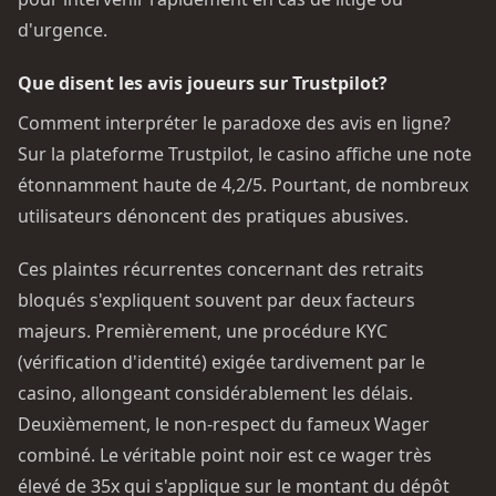
d'urgence.
Que disent les avis joueurs sur Trustpilot?
Comment interpréter le paradoxe des avis en ligne?
Sur la plateforme Trustpilot, le casino affiche une note
étonnamment haute de 4,2/5. Pourtant, de nombreux
utilisateurs dénoncent des pratiques abusives.
Ces plaintes récurrentes concernant des retraits
bloqués s'expliquent souvent par deux facteurs
majeurs. Premièrement, une procédure KYC
(vérification d'identité) exigée tardivement par le
casino, allongeant considérablement les délais.
Deuxièmement, le non-respect du fameux Wager
combiné. Le véritable point noir est ce wager très
élevé de 35x qui s'applique sur le montant du dépôt