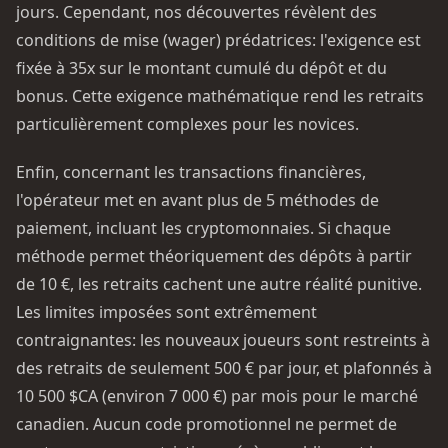
jours. Cependant, nos découvertes révèlent des
conditions de mise (wager) prédatrices: l'exigence est
fixée à 35x sur le montant cumulé du dépôt et du
bonus. Cette exigence mathématique rend les retraits
particulièrement complexes pour les novices.
Enfin, concernant les transactions financières,
l'opérateur met en avant plus de 5 méthodes de
paiement, incluant les cryptomonnaies. Si chaque
méthode permet théoriquement des dépôts à partir
de 10 €, les retraits cachent une autre réalité punitive.
Les limites imposées sont extrêmement
contraignantes: les nouveaux joueurs sont restreints à
des retraits de seulement 500 € par jour, et plafonnés à
10 500 $CA (environ 7 000 €) par mois pour le marché
canadien. Aucun code promotionnel ne permet de