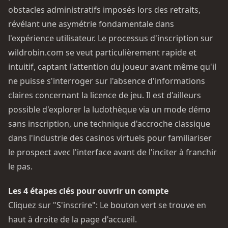
obstacles administratifs imposés lors des retraits,
révélant une asymétrie fondamentale dans
l'expérience utilisateur. Le processus d'inscription sur
wildrobin.com se veut particulièrement rapide et
intuitif, captant l'attention du joueur avant même qu'il
ne puisse s'interroger sur l'absence d'informations
claires concernant la licence de jeu. Il est d'ailleurs
possible d'explorer la ludothèque via un mode démo
sans inscription, une technique d'accroche classique
dans l'industrie des casinos virtuels pour familiariser
le prospect avec l'interface avant de l'inciter à franchir
le pas.
Les 4 étapes clés pour ouvrir un compte
Cliquez sur "S'inscrire": Le bouton vert se trouve en
haut à droite de la page d'accueil.