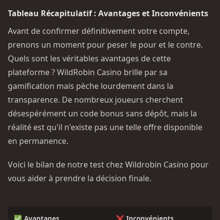
Tableau Récapitulatif : Avantages et Inconvénients
Avant de confirmer définitivement votre compte,
prenons un moment pour peser le pour et le contre.
Quels sont les véritables avantages de cette
plateforme ? WildRobin Casino brille par sa
gamification mais pèche lourdement dans la
transparence. De nombreux joueurs cherchent
désespérément un code bonus sans dépôt, mais la
réalité est qu'il n'existe pas une telle offre disponible
en permanence.
Voici le bilan de notre test chez Wildrobin Casino pour
vous aider à prendre la décision finale.
✅ Avantages
❌ Inconvénients