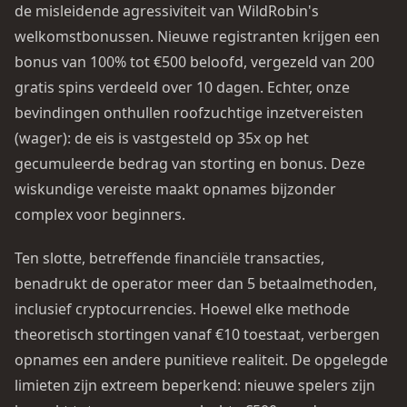
de misleidende agressiviteit van WildRobin's
welkomstbonussen. Nieuwe registranten krijgen een
bonus van 100% tot €500 beloofd, vergezeld van 200
gratis spins verdeeld over 10 dagen. Echter, onze
bevindingen onthullen roofzuchtige inzetvereisten
(wager): de eis is vastgesteld op 35x op het
gecumuleerde bedrag van storting en bonus. Deze
wiskundige vereiste maakt opnames bijzonder
complex voor beginners.
Ten slotte, betreffende financiële transacties,
benadrukt de operator meer dan 5 betaalmethoden,
inclusief cryptocurrencies. Hoewel elke methode
theoretisch stortingen vanaf €10 toestaat, verbergen
opnames een andere punitieve realiteit. De opgelegde
limieten zijn extreem beperkend: nieuwe spelers zijn