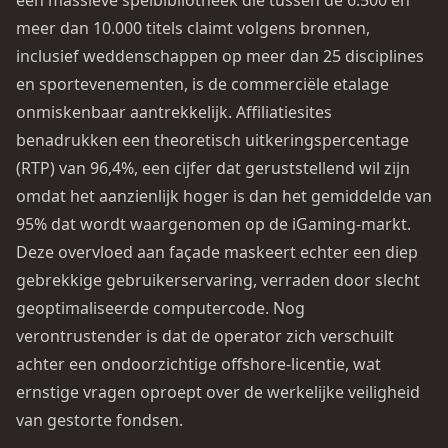
een massieve spelbibliotheek die tussen de 6.500 en
meer dan 10.000 titels claimt volgens bronnen,
inclusief weddenschappen op meer dan 25 disciplines
en sportevenementen, is de commerciële etalage
onmiskenbaar aantrekkelijk. Affiliatiesites
benadrukken een theoretisch uitkeringspercentage
(RTP) van 96,4%, een cijfer dat geruststellend wil zijn
omdat het aanzienlijk hoger is dan het gemiddelde van
95% dat wordt waargenomen op de iGaming-markt.
Deze overvloed aan façade maskeert echter een diep
gebrekkige gebruikerservaring, verraden door slecht
geoptimaliseerde computercode. Nog
verontrustender is dat de operator zich verschuilt
achter een ondoorzichtige offshore-licentie, wat
ernstige vragen oproept over de werkelijke veiligheid
van gestorte fondsen.