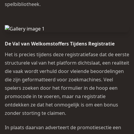
spelbibliotheek.
De Val van Welkomstoffers Tijdens Registratie
Het is precies tijdens deze registratiefase dat de eerste
structurele val van het platform dichtslaat, een realiteit
die vaak wordt verhuld door vleiende beoordelingen
die zijn geformatteerd voor zoekmachines. Veel
spelers zoeken door het formulier in de hoop een
promocode in te voeren, maar na registratie
ontdekken ze dat het onmogelijk is om een bonus
zonder storting te claimen.
In plaats daarvan adverteert de promotiesectie een