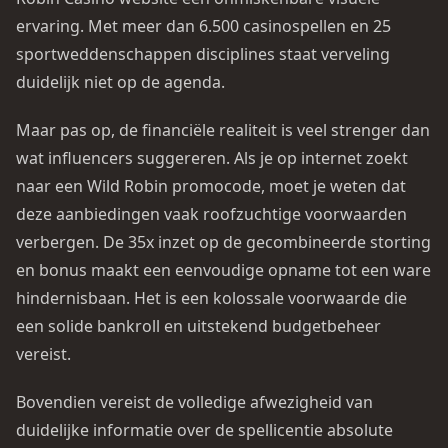
ervaring. Met meer dan 6.500 casinospellen en 25
sportweddenschappen disciplines staat verveling
duidelijk niet op de agenda.
Maar pas op, de financiële realiteit is veel strenger dan
wat influencers suggereren. Als je op internet zoekt
naar een Wild Robin promocode, moet je weten dat
deze aanbiedingen vaak roofzuchtige voorwaarden
verbergen. De 35x inzet op de gecombineerde storting
en bonus maakt een eenvoudige opname tot een ware
hindernisbaan. Het is een kolossale voorwaarde die
een solide bankroll en uitstekend budgetbeheer
vereist.
Bovendien vereist de volledige afwezigheid van
duidelijke informatie over de spellicentie absolute