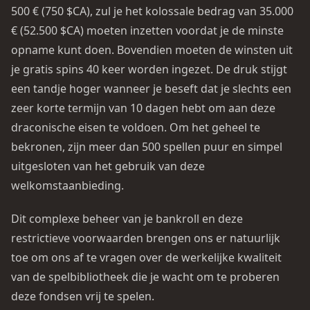
500 € (750 $CA), zul je het kolossale bedrag van 35.000
€ (52.500 $CA) moeten inzetten voordat je de minste
opname kunt doen. Bovendien moeten de winsten uit
je gratis spins 40 keer worden ingezet. De druk stijgt
een tandje hoger wanneer je beseft dat je slechts een
zeer korte termijn van 10 dagen hebt om aan deze
draconische eisen te voldoen. Om het geheel te
bekronen, zijn meer dan 500 spellen puur en simpel
uitgesloten van het gebruik van deze
welkomstaanbieding.
Dit complexe beheer van je bankroll en deze
restrictieve voorwaarden brengen ons er natuurlijk
toe om ons af te vragen over de werkelijke kwaliteit
van de spelbibliotheek die je wacht om te proberen
deze fondsen vrij te spelen.