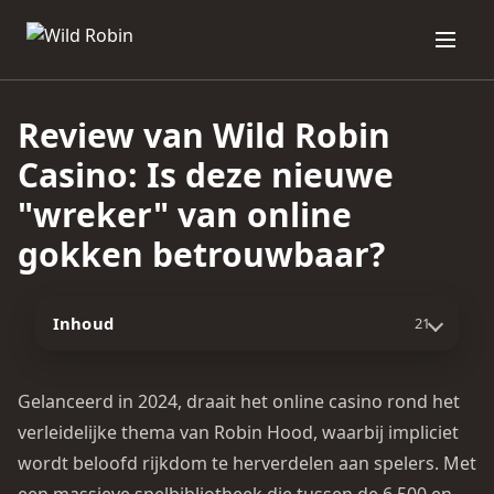
Review van Wild Robin
Casino: Is deze nieuwe
"wreker" van online
gokken betrouwbaar?
Inhoud
21
Gelanceerd in 2024, draait het online casino rond het
verleidelijke thema van Robin Hood, waarbij impliciet
wordt beloofd rijkdom te herverdelen aan spelers. Met