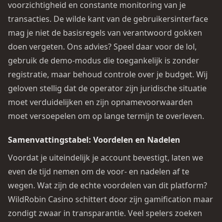
voorzichtigheid en constante monitoring van je
transacties. De wilde kant van de gebruikersinterface
mag je niet de basisregels van verantwoord gokken
doen vergeten. Ons advies? Speel daar voor de lol,
gebruik de demo-modus die toegankelijk is zonder
registratie, maar behoud controle over je budget. Wij
geloven stellig dat de operator zijn juridische situatie
moet verduidelijken en zijn opnamevoorwaarden
moet versoepelen om op lange termijn te overleven.
Samenvattingstabel: Voordelen en Nadelen
Voordat je uiteindelijk je account bevestigt, laten we
even de tijd nemen om de voor- en nadelen af te
wegen. Wat zijn de echte voordelen van dit platform?
WildRobin Casino schittert door zijn gamification maar
zondigt zwaar in transparantie. Veel spelers zoeken