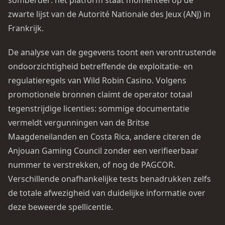
somberder: het platform staat momenteel op de
zwarte lijst van de Autorité Nationale des Jeux (ANJ) in
Frankrijk.
De analyse van de gegevens toont een verontrustende
ondoorzichtigheid betreffende de exploitatie- en
regulatieregels van Wild Robin Casino. Volgens
promotionele bronnen claimt de operator totaal
tegenstrijdige licenties: sommige documentatie
vermeldt vergunningen van de Britse
Maagdeneilanden en Costa Rica, andere citeren de
Anjouan Gaming Council zonder een verifieerbaar
nummer te verstrekken, of nog de PAGCOR.
Verschillende onafhankelijke tests benadrukken zelfs
de totale afwezigheid van duidelijke informatie over
deze beweerde spellicentie.