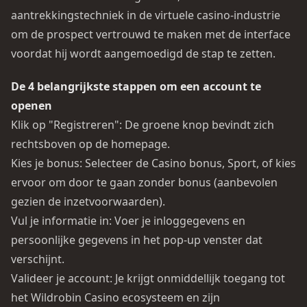
aantrekkingstechniek in de virtuele casino-industrie
om de prospect vertrouwd te maken met de interface
voordat hij wordt aangemoedigd de stap te zetten.
De 4 belangrijkste stappen om een account te
openen
Klik op "Registreren": De groene knop bevindt zich
rechtsboven op de homepage.
Kies je bonus: Selecteer de Casino bonus, Sport, of kies
ervoor om door te gaan zonder bonus (aanbevolen
gezien de inzetvoorwaarden).
Vul je informatie in: Voer je inloggegevens en
persoonlijke gegevens in het pop-up venster dat
verschijnt.
Valideer je account: Je krijgt onmiddellijk toegang tot
het Wildrobin Casino ecosysteem en zijn